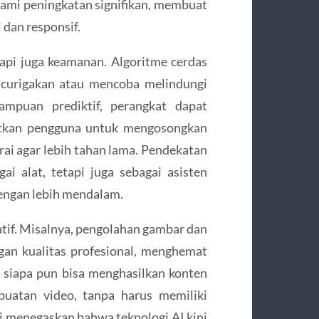
alami peningkatan signifikan, membuat
 dan responsif.
api juga keamanan. Algoritme cerdas
curigakan atau mencoba melindungi
ampuan prediktif, perangkat dapat
gatkan pengguna untuk mengosongkan
i agar lebih tahan lama. Pendekatan
i alat, tetapi juga sebagai asisten
engan lebih mendalam.
tif. Misalnya, pengolahan gambar dan
ngan kualitas profesional, menghemat
 siapa pun bisa menghasilkan konten
mbuatan video, tanpa harus memiliki
i menegaskan bahwa teknologi AI kini