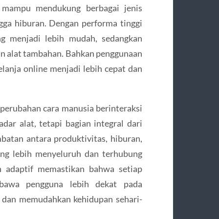
ni mampu mendukung berbagai jenis
ingga hiburan. Dengan performa tinggi
ng menjadi lebih mudah, sedangkan
kan alat tambahan. Bahkan penggunaan
belanja online menjadi lebih cepat dan
 perubahan cara manusia berinteraksi
ar alat, tetapi bagian integral dari
batan antara produktivitas, hiburan,
ang lebih menyeluruh dan terhubung
n adaptif memastikan bahwa setiap
embawa pengguna lebih dekat pada
l dan memudahkan kehidupan sehari-