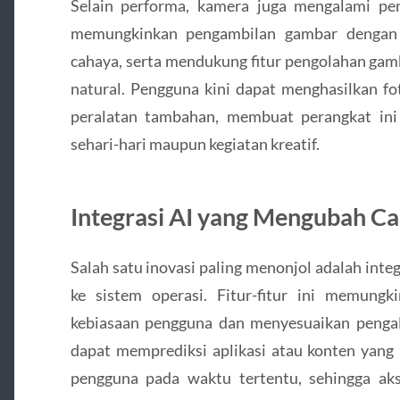
Selain performa, kamera juga mengalami peni
memungkinkan pengambilan gambar dengan ku
cahaya, serta mendukung fitur pengolahan gamb
natural. Pengguna kini dapat menghasilkan fo
peralatan tambahan, membuat perangkat ini
sehari-hari maupun kegiatan kreatif.
Integrasi AI yang Mengubah Ca
Salah satu inovasi paling menonjol adalah inte
ke sistem operasi. Fitur-fitur ini memungk
kebiasaan pengguna dan menyesuaikan pengal
dapat memprediksi aplikasi atau konten yang
pengguna pada waktu tertentu, sehingga akse