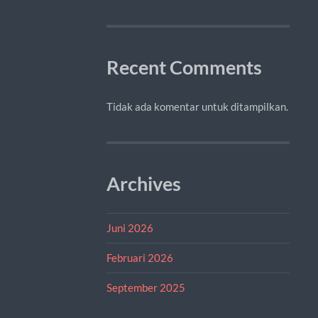
Recent Comments
Tidak ada komentar untuk ditampilkan.
Archives
Juni 2026
Februari 2026
September 2025