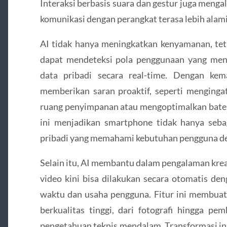
Interaksi berbasis suara dan gestur juga meng
komunikasi dengan perangkat terasa lebih alami
AI tidak hanya meningkatkan kenyamanan, tet
dapat mendeteksi pola penggunaan yang men
data pribadi secara real-time. Dengan kem
memberikan saran proaktif, seperti mengin
ruang penyimpanan atau mengoptimalkan batera
ini menjadikan smartphone tidak hanya sebaga
pribadi yang memahami kebutuhan pengguna d
Selain itu, AI membantu dalam pengalaman krea
video kini bisa dilakukan secara otomatis de
waktu dan usaha pengguna. Fitur ini membuat
berkualitas tinggi, dari fotografi hingga pe
pengetahuan teknis mendalam. Transformasi in