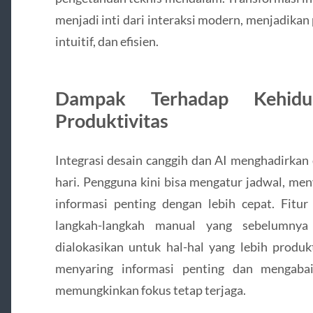
menjadi inti dari interaksi modern, menjadika
intuitif, dan efisien.
Dampak Terhadap Kehidu
Produktivitas
Integrasi desain canggih dan AI menghadirkan
hari. Pengguna kini bisa mengatur jadwal, me
informasi penting dengan lebih cepat. Fit
langkah-langkah manual yang sebelumnya 
dialokasikan untuk hal-hal yang lebih produkt
menyaring informasi penting dan mengabai
memungkinkan fokus tetap terjaga.