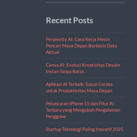
Recent Posts
Perplexity AI: Cara Kerja Mesin
Pencari Masa Depan Berbasis Data
Aktual
Canva AI: Evolusi Kreativitas Desain
Instan Tanpa Batas
Aplikasi AI Terbaik: Solusi Cerdas
untuk Produktivitas Masa Depan
Peluncuran iPhone 15 dan Fitur AI
Terbaru yang Mengubah Pengalaman
Pengguna
Startup Teknologi Paling Inovatif 2025