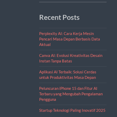
Recent Posts
Perplexity AI: Cara Kerja Mesin
Pencari Masa Depan Berbasis Data
Aktual
Canva AI: Evolusi Kreativitas Desain
Instan Tanpa Batas
Aplikasi AI Terbaik: Solusi Cerdas
untuk Produktivitas Masa Depan
Peluncuran iPhone 15 dan Fitur AI
Terbaru yang Mengubah Pengalaman
Pengguna
Startup Teknologi Paling Inovatif 2025