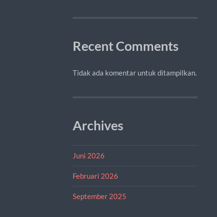
Recent Comments
Tidak ada komentar untuk ditampilkan.
Archives
Juni 2026
Februari 2026
September 2025