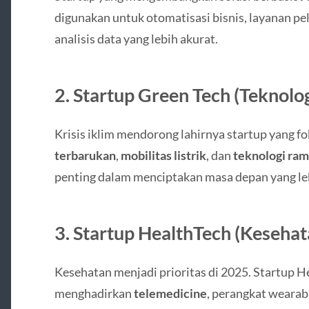
digunakan untuk otomatisasi bisnis, layanan pe
analisis data yang lebih akurat.
2. Startup Green Tech (Teknol
Krisis iklim mendorong lahirnya startup yang f
terbarukan
,
mobilitas listrik
, dan
teknologi ram
penting dalam menciptakan masa depan yang leb
3. Startup HealthTech (Kesehata
Kesehatan menjadi prioritas di 2025. Startup H
menghadirkan
telemedicine
, perangkat weara