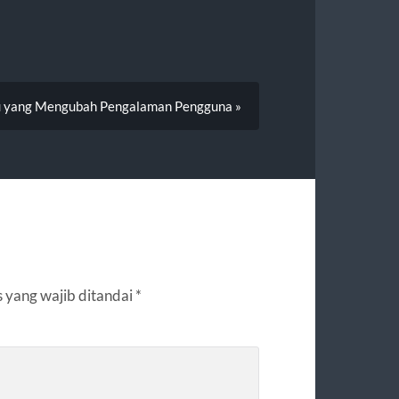
aru yang Mengubah Pengalaman Pengguna »
 yang wajib ditandai
*