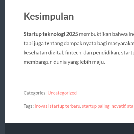
Kesimpulan
Startup teknologi 2025
membuktikan bahwa inov
tapi juga tentang dampak nyata bagi masyarakat.
kesehatan digital, fintech, dan pendidikan, star
membangun dunia yang lebih maju.
Categories:
Uncategorized
Tags:
inovasi startup terbaru
,
startup paling inovatif
,
sta