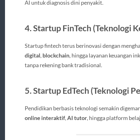
AI untuk diagnosis dini penyakit.
4. Startup FinTech (Teknologi 
Startup fintech terus berinovasi dengan mengh
digital
,
blockchain
, hingga layanan keuangan ink
tanpa rekening bank tradisional.
5. Startup EdTech (Teknologi P
Pendidikan berbasis teknologi semakin digema
online interaktif
,
AI tutor
, hingga platform bel