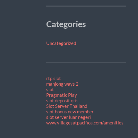
Categories
Uncategorized
rtp slot
mahjong ways 2
slot
Pragmatic Play
slot deposit qris
Slot Server Thailand
slot bonus new member
slot server luar negeri
www.villagesatpacifica.com/amenities