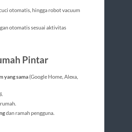
 cuci otomatis, hingga robot vacuum
an otomatis sesuai aktivitas
umah Pintar
m yang sama
(Google Home, Alexa,
i
.
 rumah.
ng
dan ramah pengguna.