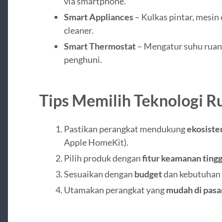
via smartphone.
Smart Appliances
– Kulkas pintar, mesin
cleaner.
Smart Thermostat
– Mengatur suhu ruang
penghuni.
Tips Memilih Teknologi R
Pastikan perangkat mendukung
ekosiste
Apple HomeKit).
Pilih produk dengan
fitur keamanan tingg
Sesuaikan dengan
budget
dan kebutuhan
Utamakan perangkat yang
mudah di pasa