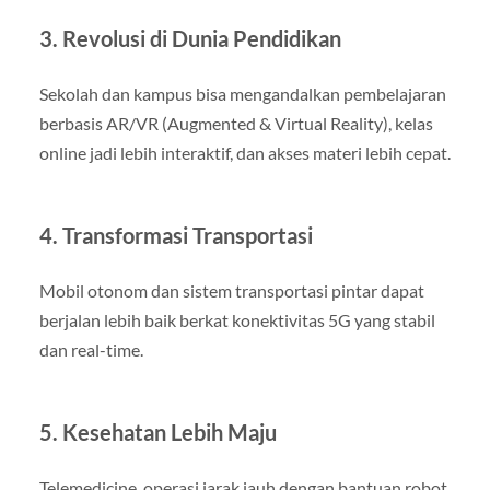
3. Revolusi di Dunia Pendidikan
Sekolah dan kampus bisa mengandalkan pembelajaran
berbasis AR/VR (Augmented & Virtual Reality), kelas
online jadi lebih interaktif, dan akses materi lebih cepat.
4. Transformasi Transportasi
Mobil otonom dan sistem transportasi pintar dapat
berjalan lebih baik berkat konektivitas 5G yang stabil
dan real-time.
5. Kesehatan Lebih Maju
Telemedicine, operasi jarak jauh dengan bantuan robot,