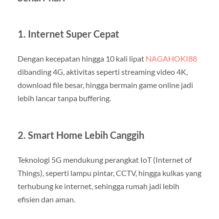
1. Internet Super Cepat
Dengan kecepatan hingga 10 kali lipat
NAGAHOKI88
dibanding 4G, aktivitas seperti streaming video 4K,
download file besar, hingga bermain game online jadi
lebih lancar tanpa buffering.
2. Smart Home Lebih Canggih
Teknologi 5G mendukung perangkat IoT (Internet of
Things), seperti lampu pintar, CCTV, hingga kulkas yang
terhubung ke internet, sehingga rumah jadi lebih
efisien dan aman.