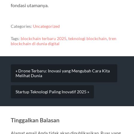
fondasi utamanya.
Categories:
Uncategorized
Tags:
blockchain terbaru 2025
,
teknologi blockchain
,
tren
blockchain di dunia digital
« Drone Terbaru: Inovasi yang Mengubah Cara Kita
Melihat Dunia
Startup Teknologi Paling Inovatif 2025 »
Tinggalkan Balasan
Alamat email Anda tidak akan dipublikasikan.
Ruas yang